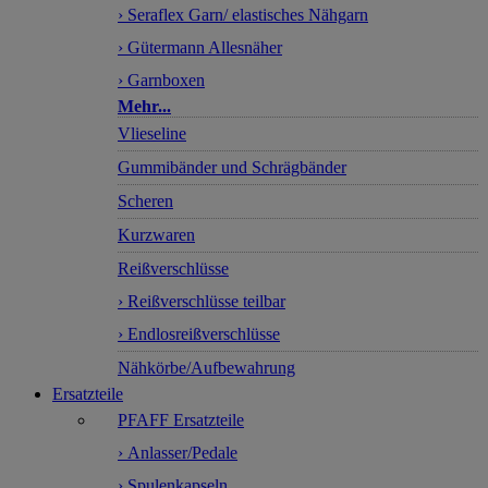
› Seraflex Garn/ elastisches Nähgarn
› Gütermann Allesnäher
› Garnboxen
Mehr...
Vlieseline
Gummibänder und Schrägbänder
Scheren
Kurzwaren
Reißverschlüsse
› Reißverschlüsse teilbar
› Endlosreißverschlüsse
Nähkörbe/Aufbewahrung
Ersatzteile
PFAFF Ersatzteile
› Anlasser/Pedale
› Spulenkapseln