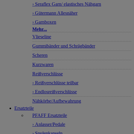
› Seraflex Garn/ elastisches Nähgarn
› Gütermann Allesnäher
› Garnboxen
Mehr...
Vlieseline
Gummibänder und Schrägbänder
Scheren
Kurzwaren
Reißverschlüsse
› Reißverschlüsse teilbar
› Endlosreißverschlüsse
Nähkörbe/Aufbewahrung
Ersatzteile
PFAFF Ersatzteile
› Anlasser/Pedale
› Spulenkapseln