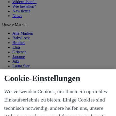
Widerrufsrecht
Wie bestellen?
Newsletter
News
Unsere Marken
Alle Marken
BabyLock
Brother
Elna
Gritzner
Janome
Juki
Laura Star
Pfaff
Singer
Cookie-Einstellungen
Kategorien
Wir verwenden Cookies, um Ihnen ein optimales
Alle Modelle
Stoffe & Schnitte
Einkaufserlebnis zu bieten. Einige Cookies sind
Nähzubehör
Ersatzteile
technisch notwendig, andere helfen uns, unsere
Stricken und Häkeln