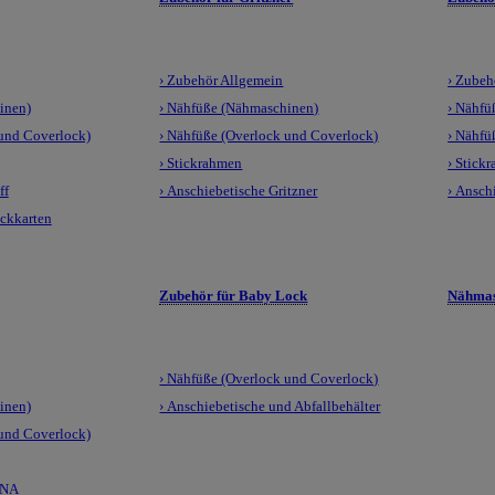
› Zubehör Allgemein
› Zubeh
inen)
› Nähfüße (Nähmaschinen)
› Nähfü
 und Coverlock)
› Nähfüße (Overlock und Coverlock)
› Nähfü
› Stickrahmen
› Stick
ff
› Anschiebetische Gritzner
› Ansch
ickkarten
Zubehör für Baby Lock
Nähmas
› Nähfüße (Overlock und Coverlock)
inen)
› Anschiebetische und Abfallbehälter
 und Coverlock)
LNA