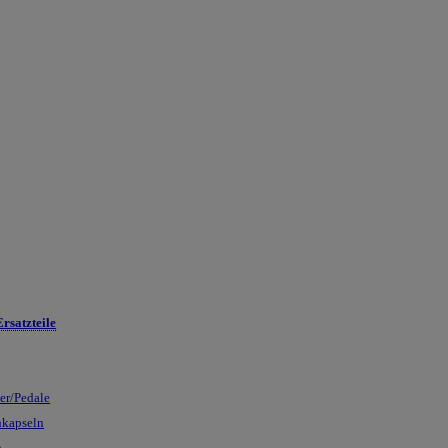
rsatzteile
ser/Pedale
nkapseln
n