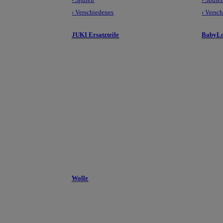
› Verschiedenes
› Versc
JUKI Ersatzteile
BabyLo
Wolle