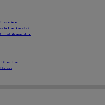
Nähmaschinen
Overlock und Coverlock
Näh- und Stickmaschinen
r Nähmaschinen
r Overlock