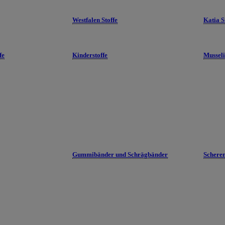
Westfalen Stoffe
Katia S
fe
Kinderstoffe
Mussel
Gummibänder und Schrägbänder
Schere