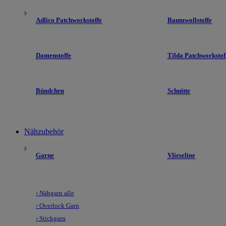
Adlico Patchworkstoffe
Baumwollstoffe
Damenstoffe
Tilda Patchworkstof
Bündchen
Schnitte
Nähzubehör
Garne
Vlieseline
› Nähgarn alle
› Overlock Garn
› Stickgarn