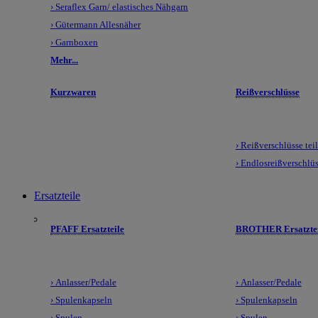
› Seraflex Garn/ elastisches Nähgarn
› Gütermann Allesnäher
› Garnboxen
Mehr...
Kurzwaren
Reißverschlüsse
› Reißverschlüsse tei
› Endlosreißverschlü
Ersatzteile
PFAFF Ersatzteile
BROTHER Ersatztei
› Anlasser/Pedale
› Anlasser/Pedale
› Spulenkapseln
› Spulenkapseln
› Spulen
› Spulen