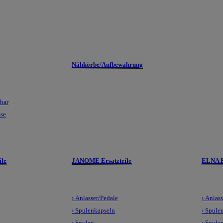
Nähkörbe/Aufbewahrung
lbar
sse
le
JANOME Ersatzteile
ELNA E
› Anlasser/Pedale
› Anlas
› Spulenkapseln
› Spule
› Spulen
› Spule