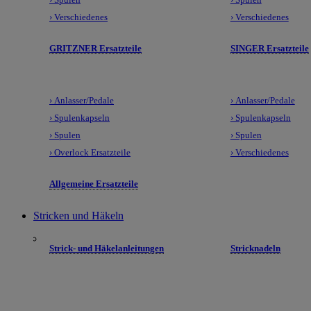
› Verschiedenes
› Verschiedenes
GRITZNER Ersatzteile
SINGER Ersatzteile
› Anlasser/Pedale
› Anlasser/Pedale
› Spulenkapseln
› Spulenkapseln
› Spulen
› Spulen
› Overlock Ersatzteile
› Verschiedenes
Allgemeine Ersatzteile
Stricken und Häkeln
Strick- und Häkelanleitungen
Stricknadeln