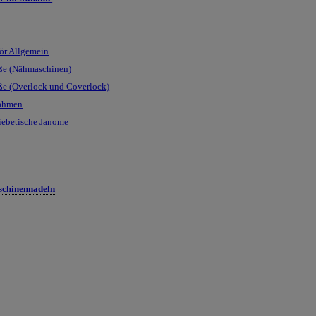
ör Allgemein
ße (Nähmaschinen)
ße (Overlock und Coverlock)
rahmen
iebetische Janome
chinennadeln