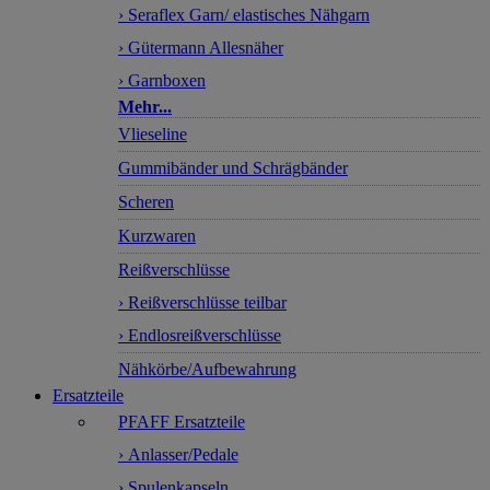
› Seraflex Garn/ elastisches Nähgarn
› Gütermann Allesnäher
› Garnboxen
Mehr...
Vlieseline
Gummibänder und Schrägbänder
Scheren
Kurzwaren
Reißverschlüsse
› Reißverschlüsse teilbar
› Endlosreißverschlüsse
Nähkörbe/Aufbewahrung
Ersatzteile
PFAFF Ersatzteile
› Anlasser/Pedale
› Spulenkapseln