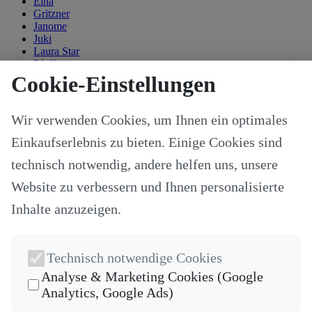
Elna
Gritzner
Janome
Juki
Laura Star
Pfaff
Singer
Cookie-Einstellungen
Kategorien
Wir verwenden Cookies, um Ihnen ein optimales
Alle Modelle
Stoffe & Schnitte
Einkaufserlebnis zu bieten. Einige Cookies sind
Nähzubehör
Ersatzteile
technisch notwendig, andere helfen uns, unsere
Stricken und Häkeln
Website zu verbessern und Ihnen personalisierte
Schneideplotter und Zubehör
Maschinenzubehör
Inhalte anzuzeigen.
Sticksoftware
Gutscheine
Unsere Hersteller
Nähkurse
Technisch notwendige Cookies
Newsletter
Analyse & Marketing Cookies (Google
Analytics, Google Ads)
Die neuesten Produkte und die besten Angebote per E-Mail, damit
Ihr nichts mehr verpasst.