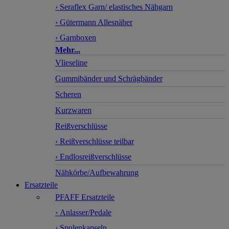
› Seraflex Garn/ elastisches Nähgarn
› Gütermann Allesnäher
› Garnboxen
Mehr...
Vlieseline
Gummibänder und Schrägbänder
Scheren
Kurzwaren
Reißverschlüsse
› Reißverschlüsse teilbar
› Endlosreißverschlüsse
Nähkörbe/Aufbewahrung
Ersatzteile
PFAFF Ersatzteile
› Anlasser/Pedale
› Spulenkapseln