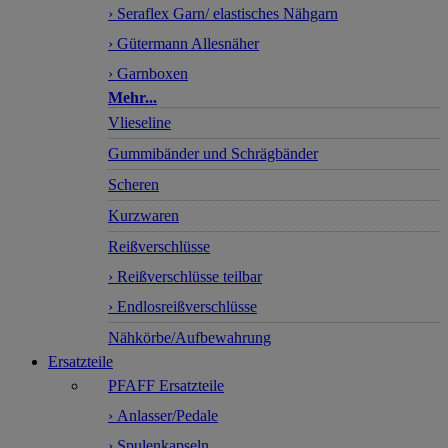
› Seraflex Garn/ elastisches Nähgarn
› Gütermann Allesnäher
› Garnboxen
Mehr...
Vlieseline
Gummibänder und Schrägbänder
Scheren
Kurzwaren
Reißverschlüsse
› Reißverschlüsse teilbar
› Endlosreißverschlüsse
Nähkörbe/Aufbewahrung
Ersatzteile
PFAFF Ersatzteile
› Anlasser/Pedale
› Spulenkapseln