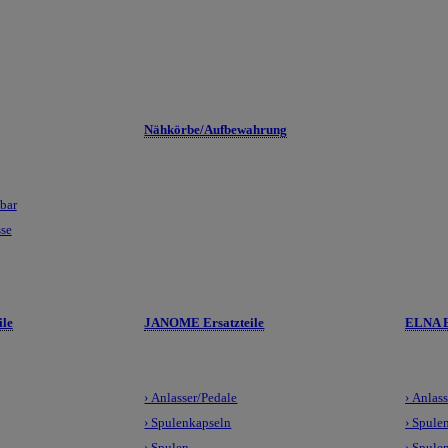
Nähkörbe/Aufbewahrung
lbar
sse
le
JANOME Ersatzteile
ELNA E
› Anlasser/Pedale
› Anlas
› Spulenkapseln
› Spule
› Spulen
› Spule