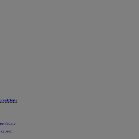
rsatzteile
ser/Pedale
nkapseln
n