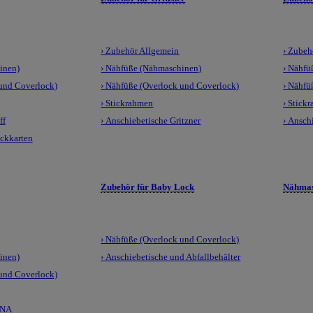
› Zubehör Allgemein
› Zubeh
inen)
› Nähfüße (Nähmaschinen)
› Nähfü
 und Coverlock)
› Nähfüße (Overlock und Coverlock)
› Nähfü
› Stickrahmen
› Stick
ff
› Anschiebetische Gritzner
› Ansch
ickkarten
Zubehör für Baby Lock
Nähmas
› Nähfüße (Overlock und Coverlock)
inen)
› Anschiebetische und Abfallbehälter
 und Coverlock)
LNA