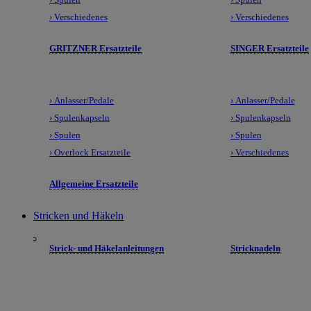
› Verschiedenes
› Verschiedenes
GRITZNER Ersatzteile
SINGER Ersatzteile
› Anlasser/Pedale
› Anlasser/Pedale
› Spulenkapseln
› Spulenkapseln
› Spulen
› Spulen
› Overlock Ersatzteile
› Verschiedenes
Allgemeine Ersatzteile
Stricken und Häkeln
Strick- und Häkelanleitungen
Stricknadeln