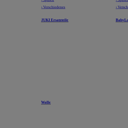
› Verschiedenes
› Versc
JUKI Ersatzteile
BabyLo
Wolle