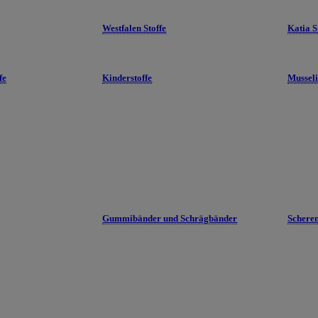
Westfalen Stoffe
Katia S
fe
Kinderstoffe
Mussel
Gummibänder und Schrägbänder
Schere