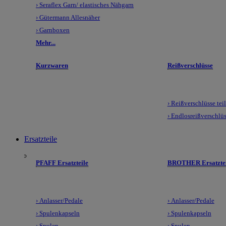
› Seraflex Garn/ elastisches Nähgarn
› Gütermann Allesnäher
› Garnboxen
Mehr...
Kurzwaren
Reißverschlüsse
› Reißverschlüsse tei
› Endlosreißverschlü
Ersatzteile
PFAFF Ersatzteile
BROTHER Ersatztei
› Anlasser/Pedale
› Anlasser/Pedale
› Spulenkapseln
› Spulenkapseln
› Spulen
› Spulen