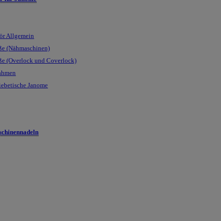
ör Allgemein
ße (Nähmaschinen)
ße (Overlock und Coverlock)
rahmen
iebetische Janome
chinennadeln