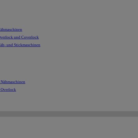
Nähmaschinen
Overlock und Coverlock
Näh- und Stickmaschinen
r Nähmaschinen
r Overlock