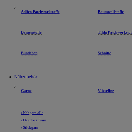
Adlico Patchworkstoffe
Baumwollstoffe
Damenstoffe
Tilda Patchworkstof
Bündchen
Schnitte
Nähzubehör
Garne
Vlieseline
› Nähgarn alle
› Overlock Garn
› Stickgarn