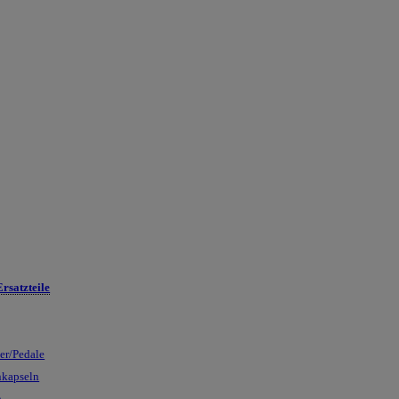
rsatzteile
ser/Pedale
nkapseln
n