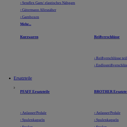
› Seraflex Garn/ elastisches Nähgarn
› Gütermann Allesnäher
› Garnboxen
Mehr...
Kurzwaren
Reißverschlüsse
› Reißverschlüsse tei
› Endlosreißverschlü
Ersatzteile
PFAFF Ersatzteile
BROTHER Ersatztei
› Anlasser/Pedale
› Anlasser/Pedale
› Spulenkapseln
› Spulenkapseln
› Spulen
› Spulen