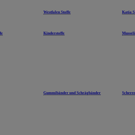
Westfalen Stoffe
Katia S
fe
Kinderstoffe
Mussel
Gummibänder und Schrägbänder
Schere