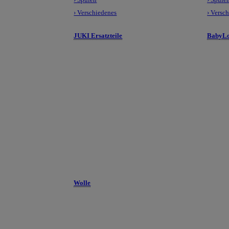
› Verschiedenes
› Versc
JUKI Ersatzteile
BabyLo
Wolle