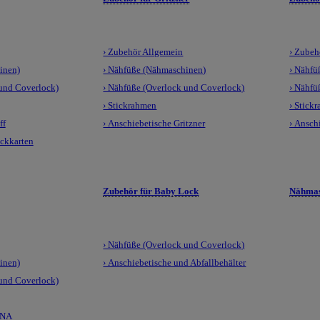
› Zubehör Allgemein
› Zubeh
inen)
› Nähfüße (Nähmaschinen)
› Nähfü
 und Coverlock)
› Nähfüße (Overlock und Coverlock)
› Nähfü
› Stickrahmen
› Stick
ff
› Anschiebetische Gritzner
› Ansch
ickkarten
Zubehör für Baby Lock
Nähmas
› Nähfüße (Overlock und Coverlock)
inen)
› Anschiebetische und Abfallbehälter
 und Coverlock)
LNA