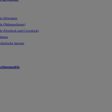
ör Allgemein
ße (Nähmaschinen)
ße (Overlock und Coverlock)
rahmen
iebetische Janome
chinennadeln