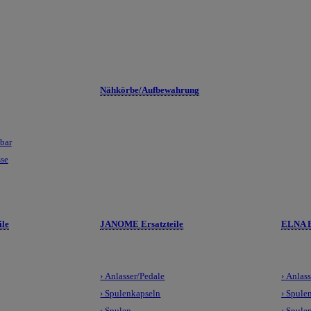
Nähkörbe/Aufbewahrung
lbar
sse
le
JANOME Ersatzteile
ELNA E
› Anlasser/Pedale
› Anlas
› Spulenkapseln
› Spule
› Spulen
› Spule