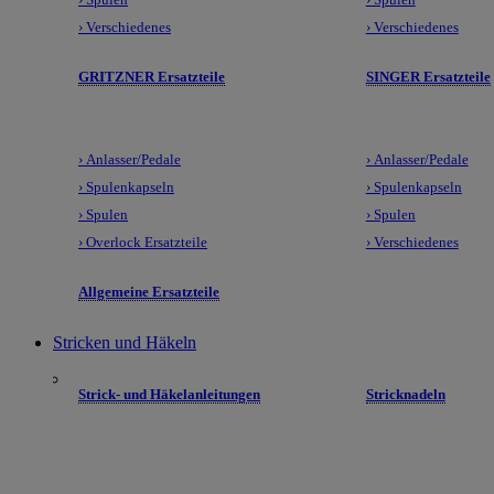
› Verschiedenes
› Verschiedenes
GRITZNER Ersatzteile
SINGER Ersatzteile
› Anlasser/Pedale
› Anlasser/Pedale
› Spulenkapseln
› Spulenkapseln
› Spulen
› Spulen
› Overlock Ersatzteile
› Verschiedenes
Allgemeine Ersatzteile
Stricken und Häkeln
Strick- und Häkelanleitungen
Stricknadeln