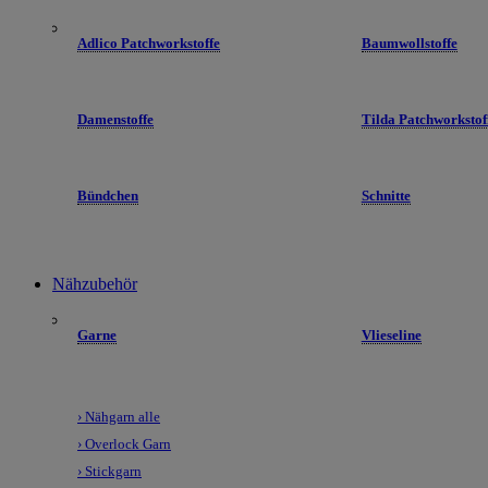
Adlico Patchworkstoffe
Baumwollstoffe
Damenstoffe
Tilda Patchworkstof
Bündchen
Schnitte
Nähzubehör
Garne
Vlieseline
› Nähgarn alle
› Overlock Garn
› Stickgarn