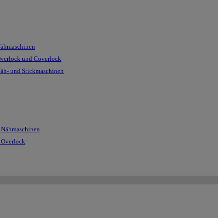
Nähmaschinen
Overlock und Coverlock
Näh- und Stickmaschinen
r Nähmaschinen
r Overlock