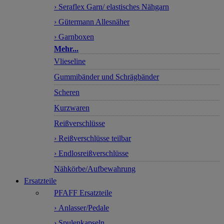
› Seraflex Garn/ elastisches Nähgarn
› Gütermann Allesnäher
› Garnboxen
Mehr...
Vlieseline
Gummibänder und Schrägbänder
Scheren
Kurzwaren
Reißverschlüsse
› Reißverschlüsse teilbar
› Endlosreißverschlüsse
Nähkörbe/Aufbewahrung
Ersatzteile
PFAFF Ersatzteile
› Anlasser/Pedale
› Spulenkapseln