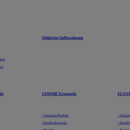
Nähkörbe/Aufbewahrung
lbar
sse
le
JANOME Ersatzteile
ELNA E
› Anlasser/Pedale
› Anlas
› Spulenkapseln
› Spule
› Spulen
› Spule