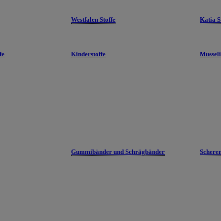
Westfalen Stoffe
Katia S
fe
Kinderstoffe
Mussel
Gummibänder und Schrägbänder
Schere