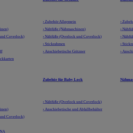
› Zubehör Allgemein
› Zubeh
inen)
› Nähfüße (Nähmaschinen)
› Nähfü
 und Coverlock)
› Nähfüße (Overlock und Coverlock)
› Nähfü
› Stickrahmen
› Stick
ff
› Anschiebetische Gritzner
› Ansch
ickkarten
Zubehör für Baby Lock
Nähmas
› Nähfüße (Overlock und Coverlock)
inen)
› Anschiebetische und Abfallbehälter
 und Coverlock)
LNA