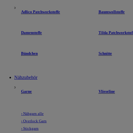
Adlico Patchworkstoffe
Baumwollstoffe
Damenstoffe
Tilda Patchworkstof
Bündchen
Schnitte
Nähzubehör
Garne
Vlieseline
› Nähgarn alle
› Overlock Garn
› Stickgarn