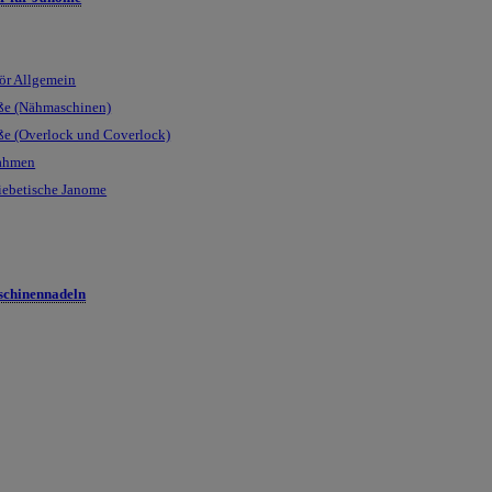
ör Allgemein
ße (Nähmaschinen)
ße (Overlock und Coverlock)
rahmen
iebetische Janome
chinennadeln