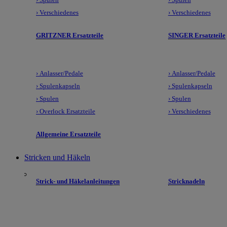
› Verschiedenes
› Verschiedenes
GRITZNER Ersatzteile
SINGER Ersatzteile
› Anlasser/Pedale
› Anlasser/Pedale
› Spulenkapseln
› Spulenkapseln
› Spulen
› Spulen
› Overlock Ersatzteile
› Verschiedenes
Allgemeine Ersatzteile
Stricken und Häkeln
Strick- und Häkelanleitungen
Stricknadeln