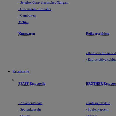
› Seraflex Garn/ elastisches Nähgarn
› Gütermann Allesnäher
› Garnboxen
Mehr...
Kurzwaren
Reißverschlüsse
› Reißverschlüsse tei
› Endlosreißverschlü
Ersatzteile
PFAFF Ersatzteile
BROTHER Ersatztei
› Anlasser/Pedale
› Anlasser/Pedale
› Spulenkapseln
› Spulenkapseln
› Spulen
› Spulen