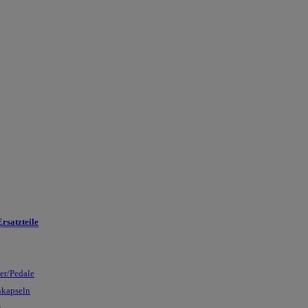
rsatzteile
ser/Pedale
nkapseln
n