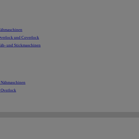
Nähmaschinen
Overlock und Coverlock
Näh- und Stickmaschinen
r Nähmaschinen
r Overlock