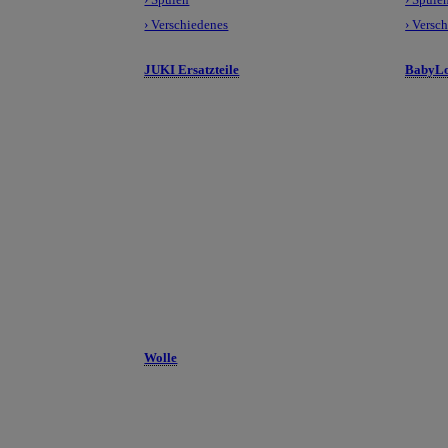
› Verschiedenes
› Versc
JUKI Ersatzteile
BabyLo
Wolle