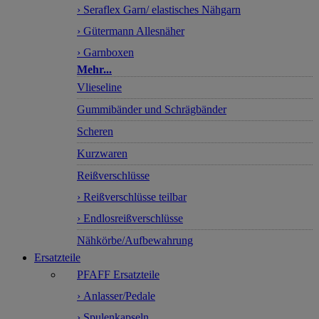
› Seraflex Garn/ elastisches Nähgarn
› Gütermann Allesnäher
› Garnboxen
Mehr...
Vlieseline
Gummibänder und Schrägbänder
Scheren
Kurzwaren
Reißverschlüsse
› Reißverschlüsse teilbar
› Endlosreißverschlüsse
Nähkörbe/Aufbewahrung
Ersatzteile
PFAFF Ersatzteile
› Anlasser/Pedale
› Spulenkapseln