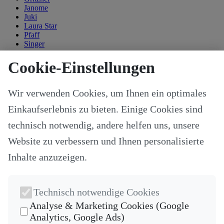
Janome
Juki
Laura Star
Pfaff
Singer
Kategorien
Cookie-Einstellungen
Alle Modelle
Stoffe & Schnitte
Wir verwenden Cookies, um Ihnen ein optimales
Nähzubehör
Ersatzteile
Einkaufserlebnis zu bieten. Einige Cookies sind
Stricken und Häkeln
Schneideplotter und Zubehör
technisch notwendig, andere helfen uns, unsere
Maschinenzubehör
Website zu verbessern und Ihnen personalisierte
Sticksoftware
Gutscheine
Inhalte anzuzeigen.
Unsere Hersteller
Nähkurse
Newsletter
Technisch notwendige Cookies
Die neuesten Produkte und die besten Angebote per E-Mail, damit
Analyse & Marketing Cookies (Google
Ihr nichts mehr verpasst.
Analytics, Google Ads)