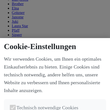
Brother
Elna
Gritzner
Janome
Juki
Laura Star
Pfaff
Singer
Kategorien
Cookie-Einstellungen
Alle Modelle
Stoffe & Schnitte
Wir verwenden Cookies, um Ihnen ein optimales
Nähzubehör
Ersatzteile
Einkaufserlebnis zu bieten. Einige Cookies sind
Stricken und Häkeln
Schneideplotter und Zubehör
technisch notwendig, andere helfen uns, unsere
Maschinenzubehör
Website zu verbessern und Ihnen personalisierte
Sticksoftware
Gutscheine
Inhalte anzuzeigen.
Unsere Hersteller
Nähkurse
Newsletter
Technisch notwendige Cookies