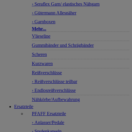
› Seraflex Garn/ elastisches Nähgarn
› Gütermann Allesnäher
› Garnboxen
Mehr...
Vlieseline
Gummibänder und Schrägbänder
Scheren
Kurzwaren
Reißverschlüsse
› Reißverschlüsse teilbar
› Endlosreißverschlüsse
Nähkörbe/Aufbewahrung
Ersatzteile
PFAFF Ersatzteile
› Anlasser/Pedale
› Spulenkapseln