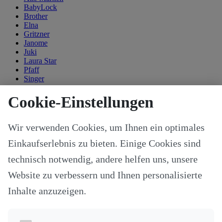
BabyLock
Brother
Elna
Gritzner
Janome
Juki
Laura Star
Pfaff
Singer
Kategorien
Cookie-Einstellungen
Alle Modelle
Stoffe & Schnitte
Wir verwenden Cookies, um Ihnen ein optimales
Nähzubehör
Ersatzteile
Einkaufserlebnis zu bieten. Einige Cookies sind
Stricken und Häkeln
Schneideplotter und Zubehör
technisch notwendig, andere helfen uns, unsere
Maschinenzubehör
Website zu verbessern und Ihnen personalisierte
Sticksoftware
Gutscheine
Inhalte anzuzeigen.
Unsere Hersteller
Nähkurse
Newsletter