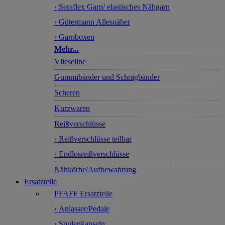
› Seraflex Garn/ elastisches Nähgarn
› Gütermann Allesnäher
› Garnboxen
Mehr...
Vlieseline
Gummibänder und Schrägbänder
Scheren
Kurzwaren
Reißverschlüsse
› Reißverschlüsse teilbar
› Endlosreißverschlüsse
Nähkörbe/Aufbewahrung
Ersatzteile
PFAFF Ersatzteile
› Anlasser/Pedale
› Spulenkapseln