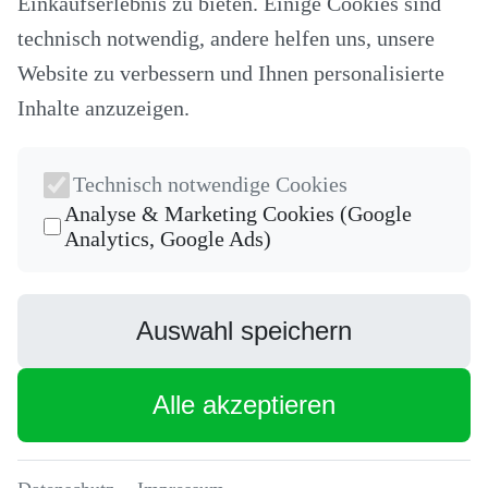
Einkaufserlebnis zu bieten. Einige Cookies sind
Stricken und Häkeln
Schneideplotter und Zubehör
technisch notwendig, andere helfen uns, unsere
Maschinenzubehör
Website zu verbessern und Ihnen personalisierte
Sticksoftware
Gutscheine
Inhalte anzuzeigen.
Unsere Hersteller
Nähkurse
Newsletter
Technisch notwendige Cookies
Die neuesten Produkte und die besten Angebote per E-Mail, damit
Analyse & Marketing Cookies (Google
Ihr nichts mehr verpasst.
Analytics, Google Ads)
Newsletter
Abonnieren
Auswahl speichern
Facebook
Instagram
Alle akzeptieren
* inkl. MwSt., zzgl.
Versandkosten
[1] Ehemaliger Verkaufspreis
Nähmaschinen Welt Online Shop - Alles rund um das Thema
Nähmaschinen