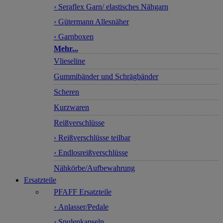
› Seraflex Garn/ elastisches Nähgarn
› Gütermann Allesnäher
› Garnboxen
Mehr...
Vlieseline
Gummibänder und Schrägbänder
Scheren
Kurzwaren
Reißverschlüsse
› Reißverschlüsse teilbar
› Endlosreißverschlüsse
Nähkörbe/Aufbewahrung
Ersatzteile
PFAFF Ersatzteile
› Anlasser/Pedale
› Spulenkapseln