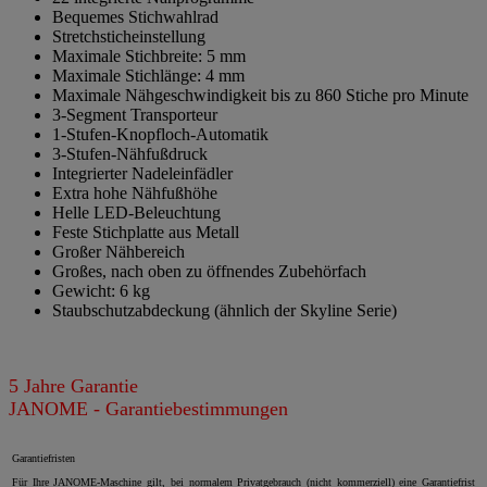
Bequemes Stichwahlrad
Stretchsticheinstellung
Maximale Stichbreite: 5 mm
Maximale Stichlänge: 4 mm
Maximale Nähgeschwindigkeit bis zu 860 Stiche pro Minute
3-Segment Transporteur
1-Stufen-Knopfloch-Automatik
3-Stufen-Nähfußdruck
Integrierter Nadeleinfädler
Extra hohe Nähfußhöhe
Helle LED-Beleuchtung
Feste Stichplatte aus Metall
Großer Nähbereich
Großes, nach oben zu öffnendes Zubehörfach
Gewicht: 6 kg
Staubschutzabdeckung (ähnlich der Skyline Serie)
5 Jahre Garantie
JANOME - Garantiebestimmungen
Garantiefristen
Für Ihre JANOME-Maschine gilt, bei normalem Privatgebrauch (nicht kommerziell) eine Garantiefrist