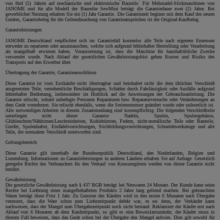
von fünf (5) Jahren auf mechanische und elektronische Bauteile. Für Mehrnadel-Stickmaschinen von
JANOME und für alle Modell der Baureihe SewMini beträgt die Garantiedauer zwei (2) Jahre. Bei
gewerblicher Nutzung erhalten Sie ein (1) Jahr Garantie. Die Garantiezeit beginnt mit dem Kauf des neuen
Gerätes, Garantiebeleg für die Geltendmachung von Garantieansprüchen ist der Original-Kaufbeleg.
Garantieleistungen
JANOME Deutschland verpflichtet sich im Garantiefall kostenlos alle Teile nach eigenem Ermessen
entweder zu reparieren oder auszutauschen, welche sich aufgrund fehlerhafter Herstellung oder Verarbeitung
als mangelhaft erwiesen haben. Voraussetzung ist, dass die Maschine für haushaltübliche Zwecke
verwendet wurde. Nach Ablauf der gesetzlichen Gewährleistungsfrist gehen Kosten und Risiko des
Transports auf den Erwerber über.
Übertragung der Garantie, Garantieausschlüsse
Diese Garantie ist vom Erstkäufer nicht übertragbar und beinhaltet nicht die dem üblichen Verschleiß
ausgesetzten Teile, versehentliche Beschädigungen, Schäden durch Fahrlässigkeit oder Ausfälle aufgrund
fehlerhafter Bedienung, insbesondere im Hinblick auf die Anweisungen der Gebrauchsanleitung. Die
Garantie erlischt, sobald unbefugte Personen Reparaturen bzw. Reparaturversuche oder Veränderungen an
dem Gerät vornehmen. Sie erlischt ebenfalls, wenn die Seriennummer geändert wurde oder unleserlich ist.
Alle notwendigen Arbeiten in diesem Zusammenhang sind kostenpflichtig. Die folgenden Verschleißteile
unterliegen nicht dieser Garantie: Nadeln, Spulen, Spulengehäuse,
Glühleuchten/Nähbirnen/Leuchteinheiten, Kohlebürsten, Federn, nicht-metallische Teile oder Bauteile,
Greifer, Spulenhalter, Einfädelvorrichtungen, Stichbildungsvorrichtungen, Schneidewerkzeuge und alle
Teile, die normalem Verschleiß unterworfen sind.
Geltungsbereich
Diese Garantie gilt innerhalb der Bundesrepublik Deutschland, den Niederlanden, Belgien und
Luxemburg. Informationen zu Garantieleistungen in anderen Ländern erhalten Sie auf Anfrage. Gesetzlich
geregelte Rechte des Verbrauchers für den Verkauf von Konsumgütern werden von dieser Garantie nicht
berührt.
Gewährleistung
Die gesetzliche Gewährleistung nach § 437 BGB beträgt bei Neuwaren 24 Monate. Der Kunde kann seine
Rechte bei Lieferung eines mangelbehafteten Produkts 2 Jahre lang geltend machen. Bei gebrauchten
Waren beträgt diese Frist 1 Jahr. Zu Gunsten des Käufers wird in den ersten 6 Monaten nach Übergabe
vermutet, dass die Ware schon zum Lieferzeitpunkt defekt war, es sei denn, der Verkäufer kann
nachweisen, dass der Mangel zum Übergabezeitpunkt noch nicht bestand. Reklamiert der Käufer erst nach
Ablauf von 6 Monaten ab dem Kaufzeitpunkt, so gibt es eine Beweislastumkehr, der Käufer muss in
diesem Fall beweisen, dass das Gerät schon bei der Übergabe den Mangel aufwies. Dies gilt sowohl für