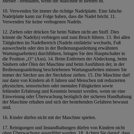
Messer - fernhalten, wenn die Maschine in Betrieb ist.
10. Verwenden Sie immer die richtige Nadelplatte. Eine falsche
Nadelplatte kann zur Folge haben, dass die Nadel bricht. 11.
Verwenden Sie keine verbogenen Nadeln.
12. Ziehen oder drücken Sie beim Nähen nicht am Stoff. Dies
könnte die Nadel(n) verbiegen und zum Bruch führen. 13. Bei allen
Tätigkeiten im Nadelbereich (Nadeln einfädeln/ wechseln, Fuß
auswechseln oder den in der
Bedienungsanleitung
erwähnten
Wartungsarbeiten) durchführen,
bringen Sie den Hauptschalter in
die Position „O“ (Aus). 14. Beim Entfernen der Abdeckung, beim
Säubern oder Ölen der Maschine und beim Ausführen der, in der
Bedienungsanleitung beschriebenen Wartungsarbeiten müssen Sie
immer der Stecker aus der Steckdose ziehen.
15. Die Maschine darf
nur dann von Kindern ab 8 Jahren und Menschen mit reduzierten
physischen, sensorischen oder mentalen Fähigkeiten sowie
fehlender Erfahrung und Kenntnis benutzt werden, wenn sie eine
Einweisung oder Überwachung bezüglich der sicheren Handhabung
der Maschine erhalten und sich der bestehenden Gefahren bewusst
sind.
16. Kinder dürfen nicht mit der Maschine spielen.
17. Reinigungen und Instandhaltungen dürfen von Kindern nicht
ohne Überwachung ausgeführt werden. 18. Achten Sie darauf, dass