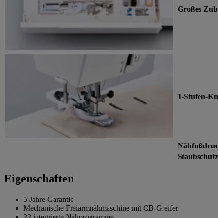
Großes Zub
1-Stufen-Kn
Nähfußdruc
Staubschut
Eigenschaften
5 Jahre Garantie
Mechanische Freiarmnähmaschine mit CB-Greifer
22 integrierte Nähprogramme