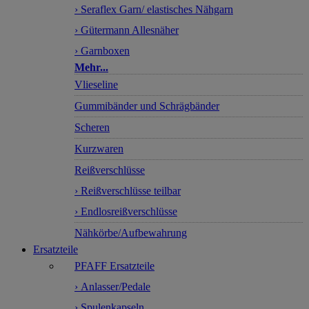
› Seraflex Garn/ elastisches Nähgarn
› Gütermann Allesnäher
› Garnboxen
Mehr...
Vlieseline
Gummibänder und Schrägbänder
Scheren
Kurzwaren
Reißverschlüsse
› Reißverschlüsse teilbar
› Endlosreißverschlüsse
Nähkörbe/Aufbewahrung
Ersatzteile
PFAFF Ersatzteile
› Anlasser/Pedale
› Spulenkapseln