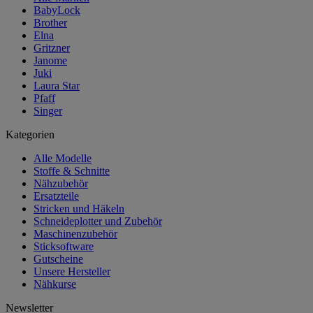
BabyLock
Brother
Elna
Gritzner
Janome
Juki
Laura Star
Pfaff
Singer
Kategorien
Alle Modelle
Stoffe & Schnitte
Nähzubehör
Ersatzteile
Stricken und Häkeln
Schneideplotter und Zubehör
Maschinenzubehör
Sticksoftware
Gutscheine
Unsere Hersteller
Nähkurse
Newsletter