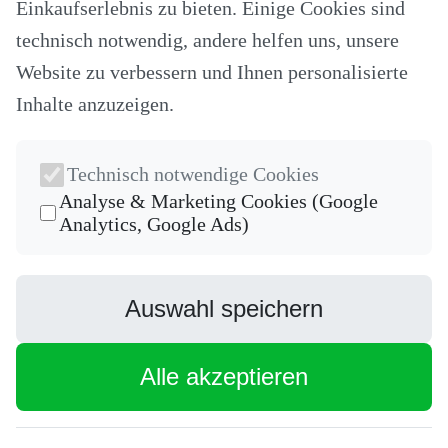
Einkaufserlebnis zu bieten. Einige Cookies sind
Nähzubehör
Ersatzteile
technisch notwendig, andere helfen uns, unsere
Stricken und Häkeln
Website zu verbessern und Ihnen personalisierte
Schneideplotter und Zubehör
Maschinenzubehör
Inhalte anzuzeigen.
Sticksoftware
Gutscheine
Unsere Hersteller
Nähkurse
Technisch notwendige Cookies
Newsletter
Analyse & Marketing Cookies (Google
Analytics, Google Ads)
Die neuesten Produkte und die besten Angebote per E-Mail, damit
Ihr nichts mehr verpasst.
Newsletter
Auswahl speichern
Abonnieren
Facebook
Alle akzeptieren
Instagram
* inkl. MwSt., zzgl.
Versandkosten
[1] Ehemaliger Verkaufspreis
Nähmaschinen Welt Online Shop - Alles rund um das Thema