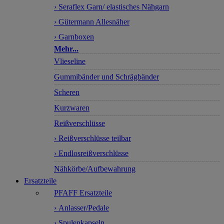
› Seraflex Garn/ elastisches Nähgarn
› Gütermann Allesnäher
› Garnboxen
Mehr...
Vlieseline
Gummibänder und Schrägbänder
Scheren
Kurzwaren
Reißverschlüsse
› Reißverschlüsse teilbar
› Endlosreißverschlüsse
Nähkörbe/Aufbewahrung
Ersatzteile
PFAFF Ersatzteile
› Anlasser/Pedale
› Spulenkapseln