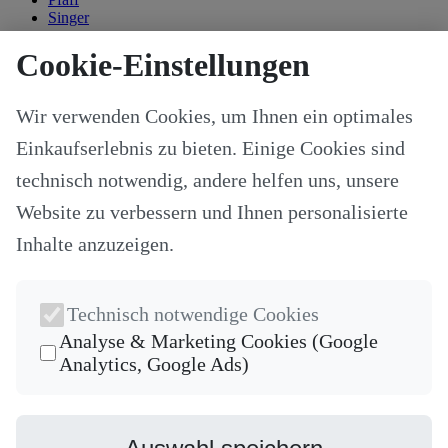
Singer
Kategorien
Cookie-Einstellungen
Alle Modelle
Stoffe & Schnitte
Wir verwenden Cookies, um Ihnen ein optimales
Nähzubehör
Ersatzteile
Einkaufserlebnis zu bieten. Einige Cookies sind
Stricken und Häkeln
Schneideplotter und Zubehör
technisch notwendig, andere helfen uns, unsere
Maschinenzubehör
Website zu verbessern und Ihnen personalisierte
Sticksoftware
Gutscheine
Inhalte anzuzeigen.
Unsere Hersteller
Nähkurse
Newsletter
Technisch notwendige Cookies
Die neuesten Produkte und die besten Angebote per E-Mail, damit
Analyse & Marketing Cookies (Google
Ihr nichts mehr verpasst.
Analytics, Google Ads)
Newsletter
Abonnieren