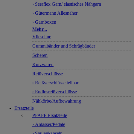
› Seraflex Garn/ elastisches Nähgarn
› Gütermann Allesnäher
› Garnboxen
Mehr...
Vlieseline
Gummibänder und Schrägbänder
Scheren
Kurzwaren
Reißverschlüsse
› Reißverschlüsse teilbar
› Endlosreißverschlüsse
Nähkörbe/Aufbewahrung
Ersatzteile
PFAFF Ersatzteile
› Anlasser/Pedale
› Spulenkapseln