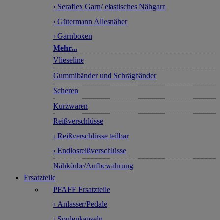
› Seraflex Garn/ elastisches Nähgarn
› Gütermann Allesnäher
› Garnboxen
Mehr...
Vlieseline
Gummibänder und Schrägbänder
Scheren
Kurzwaren
Reißverschlüsse
› Reißverschlüsse teilbar
› Endlosreißverschlüsse
Nähkörbe/Aufbewahrung
Ersatzteile
PFAFF Ersatzteile
› Anlasser/Pedale
› Spulenkapseln