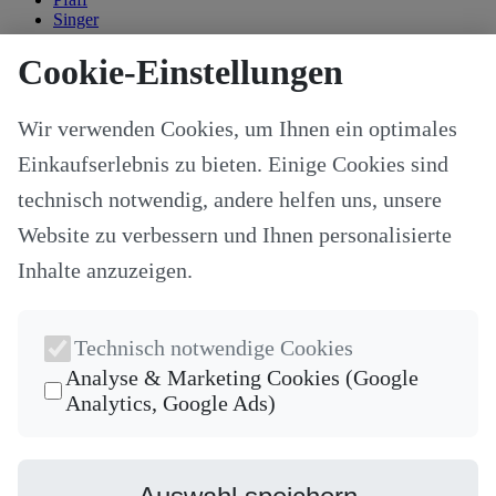
Singer
Kategorien
Cookie-Einstellungen
Alle Modelle
Stoffe & Schnitte
Wir verwenden Cookies, um Ihnen ein optimales
Nähzubehör
Ersatzteile
Einkaufserlebnis zu bieten. Einige Cookies sind
Stricken und Häkeln
Schneideplotter und Zubehör
technisch notwendig, andere helfen uns, unsere
Maschinenzubehör
Website zu verbessern und Ihnen personalisierte
Sticksoftware
Gutscheine
Inhalte anzuzeigen.
Unsere Hersteller
Nähkurse
Newsletter
Technisch notwendige Cookies
Die neuesten Produkte und die besten Angebote per E-Mail, damit
Analyse & Marketing Cookies (Google
Ihr nichts mehr verpasst.
Analytics, Google Ads)
Newsletter
Abonnieren