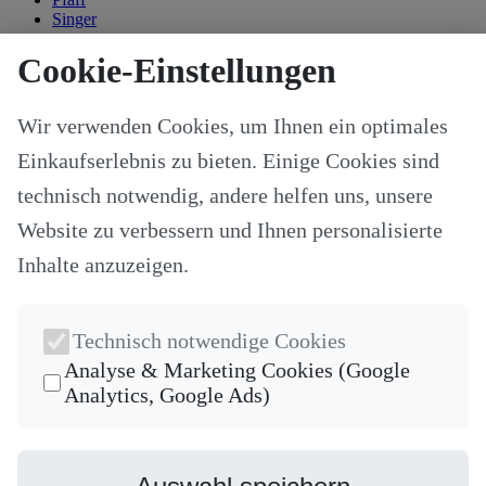
Singer
Kategorien
Cookie-Einstellungen
Alle Modelle
Stoffe & Schnitte
Wir verwenden Cookies, um Ihnen ein optimales
Nähzubehör
Ersatzteile
Einkaufserlebnis zu bieten. Einige Cookies sind
Stricken und Häkeln
Schneideplotter und Zubehör
technisch notwendig, andere helfen uns, unsere
Maschinenzubehör
Website zu verbessern und Ihnen personalisierte
Sticksoftware
Gutscheine
Inhalte anzuzeigen.
Unsere Hersteller
Nähkurse
Newsletter
Technisch notwendige Cookies
Die neuesten Produkte und die besten Angebote per E-Mail, damit
Analyse & Marketing Cookies (Google
Ihr nichts mehr verpasst.
Analytics, Google Ads)
Newsletter
Abonnieren