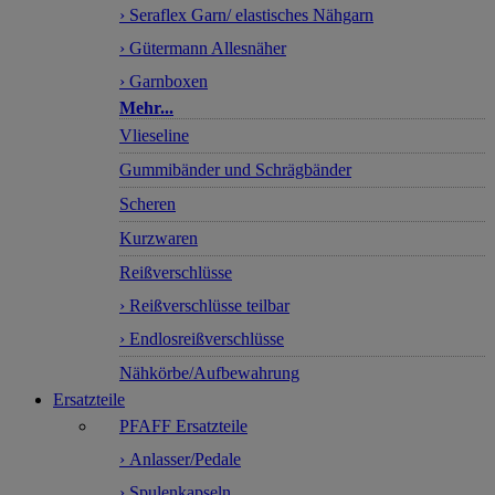
› Seraflex Garn/ elastisches Nähgarn
› Gütermann Allesnäher
› Garnboxen
Mehr...
Vlieseline
Gummibänder und Schrägbänder
Scheren
Kurzwaren
Reißverschlüsse
› Reißverschlüsse teilbar
› Endlosreißverschlüsse
Nähkörbe/Aufbewahrung
Ersatzteile
PFAFF Ersatzteile
› Anlasser/Pedale
› Spulenkapseln