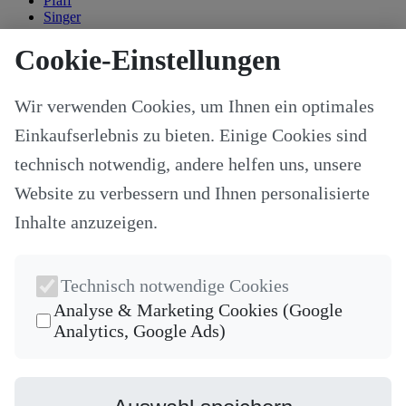
Pfaff
Singer
Kategorien
Cookie-Einstellungen
Alle Modelle
Stoffe & Schnitte
Wir verwenden Cookies, um Ihnen ein optimales
Nähzubehör
Ersatzteile
Einkaufserlebnis zu bieten. Einige Cookies sind
Stricken und Häkeln
Schneideplotter und Zubehör
technisch notwendig, andere helfen uns, unsere
Maschinenzubehör
Website zu verbessern und Ihnen personalisierte
Sticksoftware
Gutscheine
Inhalte anzuzeigen.
Unsere Hersteller
Nähkurse
Newsletter
Technisch notwendige Cookies
Die neuesten Produkte und die besten Angebote per E-Mail, damit
Analyse & Marketing Cookies (Google
Ihr nichts mehr verpasst.
Analytics, Google Ads)
Newsletter
Abonnieren