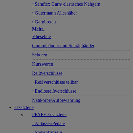
› Seraflex Garn/ elastisches Nähgarn
› Gütermann Allesnäher
› Garnboxen
Mehr...
Vlieseline
Gummibänder und Schrägbänder
Scheren
Kurzwaren
Reißverschlüsse
› Reißverschlüsse teilbar
› Endlosreißverschlüsse
Nähkörbe/Aufbewahrung
Ersatzteile
PFAFF Ersatzteile
› Anlasser/Pedale
› Spulenkapseln