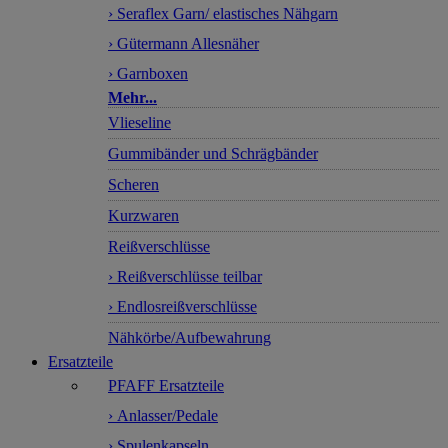
› Seraflex Garn/ elastisches Nähgarn
› Gütermann Allesnäher
› Garnboxen
Mehr...
Vlieseline
Gummibänder und Schrägbänder
Scheren
Kurzwaren
Reißverschlüsse
› Reißverschlüsse teilbar
› Endlosreißverschlüsse
Nähkörbe/Aufbewahrung
Ersatzteile
PFAFF Ersatzteile
› Anlasser/Pedale
› Spulenkapseln