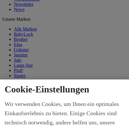
Newsletter
News
Unsere Marken
Alle Marken
BabyLock
Brother
Elna
Gritzner
Janome
Juki
Laura Star
Pfaff
Singer
Kategorien
Cookie-Einstellungen
Alle Modelle
Stoffe & Schnitte
Wir verwenden Cookies, um Ihnen ein optimales
Nähzubehör
Ersatzteile
Einkaufserlebnis zu bieten. Einige Cookies sind
Stricken und Häkeln
Schneideplotter und Zubehör
technisch notwendig, andere helfen uns, unsere
Maschinenzubehör