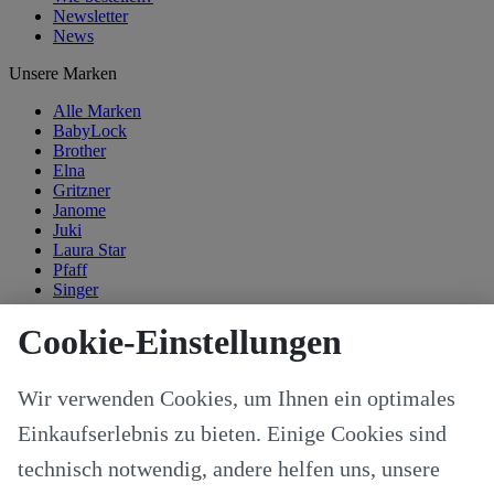
Newsletter
News
Unsere Marken
Alle Marken
BabyLock
Brother
Elna
Gritzner
Janome
Juki
Laura Star
Pfaff
Singer
Kategorien
Cookie-Einstellungen
Alle Modelle
Stoffe & Schnitte
Wir verwenden Cookies, um Ihnen ein optimales
Nähzubehör
Ersatzteile
Einkaufserlebnis zu bieten. Einige Cookies sind
Stricken und Häkeln
Schneideplotter und Zubehör
technisch notwendig, andere helfen uns, unsere
Maschinenzubehör