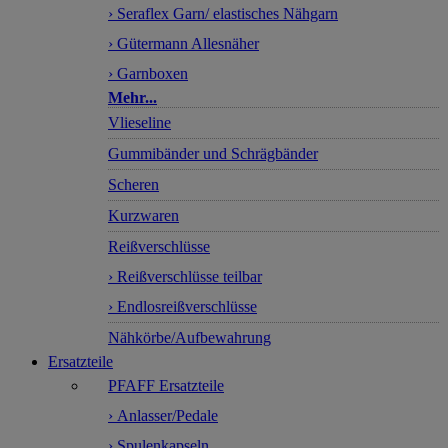
› Seraflex Garn/ elastisches Nähgarn
› Gütermann Allesnäher
› Garnboxen
Mehr...
Vlieseline
Gummibänder und Schrägbänder
Scheren
Kurzwaren
Reißverschlüsse
› Reißverschlüsse teilbar
› Endlosreißverschlüsse
Nähkörbe/Aufbewahrung
Ersatzteile
PFAFF Ersatzteile
› Anlasser/Pedale
› Spulenkapseln