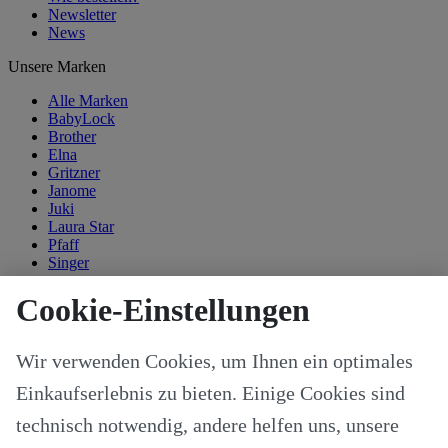
Newsletter
News
Unsere Marken
Alle Marken
BabyLock
Brother
Elna
Gritzner
Janome
Juki
Laura Star
Pfaff
Singer
Kategorien
Cookie-Einstellungen
Alle Modelle
Stoffe & Schnitte
Wir verwenden Cookies, um Ihnen ein optimales
Nähzubehör
Ersatzteile
Einkaufserlebnis zu bieten. Einige Cookies sind
Stricken und Häkeln
Schneideplotter und Zubehör
technisch notwendig, andere helfen uns, unsere
Maschinenzubehör