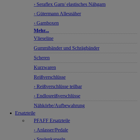
› Seraflex Garn/ elastisches Nähgarn
› Gütermann Allesnäher
› Garnboxen
Mehr...
Vlieseline
Gummibänder und Schrägbänder
Scheren
Kurzwaren
Reißverschlüsse
› Reißverschlüsse teilbar
› Endlosreißverschlüsse
Nähkörbe/Aufbewahrung
Ersatzteile
PFAFF Ersatzteile
› Anlasser/Pedale
› Spulenkapseln