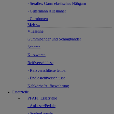
› Seraflex Garn/ elastisches Nähgarn
› Gütermann Allesnäher
› Garnboxen
Mehr...
Vlieseline
Gummibänder und Schrägbänder
Scheren
Kurzwaren
Reißverschlüsse
› Reißverschlüsse teilbar
› Endlosreißverschlüsse
Nähkörbe/Aufbewahrung
Ersatzteile
PFAFF Ersatzteile
› Anlasser/Pedale
› Spulenkapseln