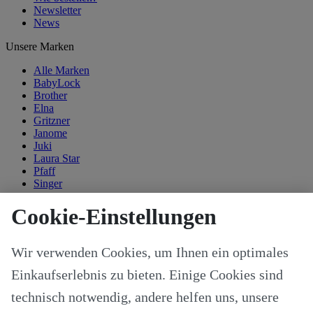
Newsletter
News
Unsere Marken
Alle Marken
BabyLock
Brother
Elna
Gritzner
Janome
Juki
Laura Star
Pfaff
Singer
Kategorien
Cookie-Einstellungen
Alle Modelle
Stoffe & Schnitte
Wir verwenden Cookies, um Ihnen ein optimales
Nähzubehör
Ersatzteile
Einkaufserlebnis zu bieten. Einige Cookies sind
Stricken und Häkeln
Schneideplotter und Zubehör
technisch notwendig, andere helfen uns, unsere
Maschinenzubehör