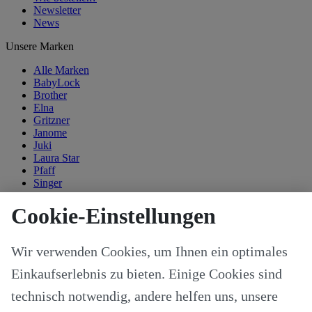
Newsletter
News
Unsere Marken
Alle Marken
BabyLock
Brother
Elna
Gritzner
Janome
Juki
Laura Star
Pfaff
Singer
Kategorien
Cookie-Einstellungen
Alle Modelle
Stoffe & Schnitte
Wir verwenden Cookies, um Ihnen ein optimales
Nähzubehör
Ersatzteile
Einkaufserlebnis zu bieten. Einige Cookies sind
Stricken und Häkeln
Schneideplotter und Zubehör
technisch notwendig, andere helfen uns, unsere
Maschinenzubehör