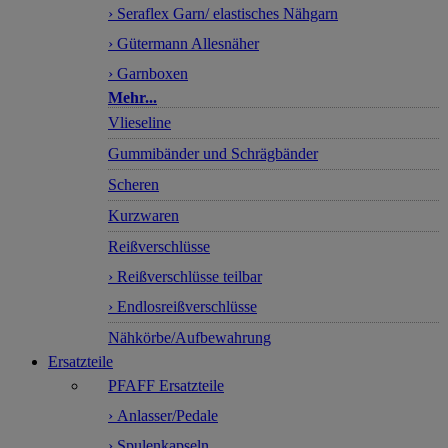
› Seraflex Garn/ elastisches Nähgarn
› Gütermann Allesnäher
› Garnboxen
Mehr...
Vlieseline
Gummibänder und Schrägbänder
Scheren
Kurzwaren
Reißverschlüsse
› Reißverschlüsse teilbar
› Endlosreißverschlüsse
Nähkörbe/Aufbewahrung
Ersatzteile
PFAFF Ersatzteile
› Anlasser/Pedale
› Spulenkapseln