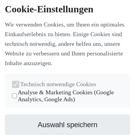
Kategorien
Cookie-Einstellungen
Alle Modelle
Stoffe & Schnitte
Wir verwenden Cookies, um Ihnen ein optimales
Nähzubehör
Ersatzteile
Einkaufserlebnis zu bieten. Einige Cookies sind
Stricken und Häkeln
Schneideplotter und Zubehör
technisch notwendig, andere helfen uns, unsere
Maschinenzubehör
Website zu verbessern und Ihnen personalisierte
Sticksoftware
Gutscheine
Inhalte anzuzeigen.
Unsere Hersteller
Nähkurse
Newsletter
Technisch notwendige Cookies
Die neuesten Produkte und die besten Angebote per E-Mail, damit
Analyse & Marketing Cookies (Google
Ihr nichts mehr verpasst.
Analytics, Google Ads)
Newsletter
Abonnieren
Auswahl speichern
Facebook
Instagram