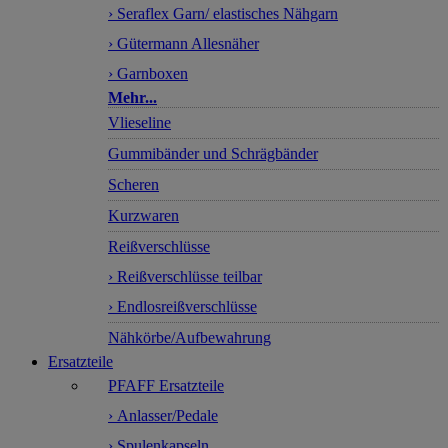
› Seraflex Garn/ elastisches Nähgarn
› Gütermann Allesnäher
› Garnboxen
Mehr...
Vlieseline
Gummibänder und Schrägbänder
Scheren
Kurzwaren
Reißverschlüsse
› Reißverschlüsse teilbar
› Endlosreißverschlüsse
Nähkörbe/Aufbewahrung
Ersatzteile
PFAFF Ersatzteile
› Anlasser/Pedale
› Spulenkapseln