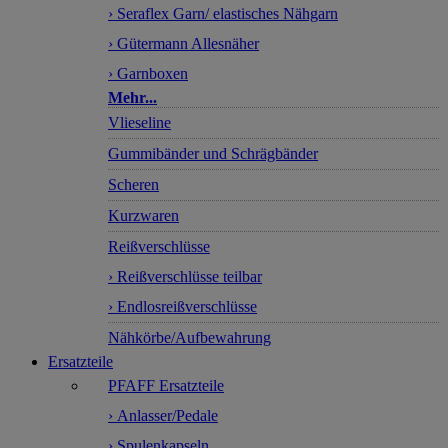
› Seraflex Garn/ elastisches Nähgarn
› Gütermann Allesnäher
› Garnboxen
Mehr...
Vlieseline
Gummibänder und Schrägbänder
Scheren
Kurzwaren
Reißverschlüsse
› Reißverschlüsse teilbar
› Endlosreißverschlüsse
Nähkörbe/Aufbewahrung
Ersatzteile
PFAFF Ersatzteile
› Anlasser/Pedale
› Spulenkapseln