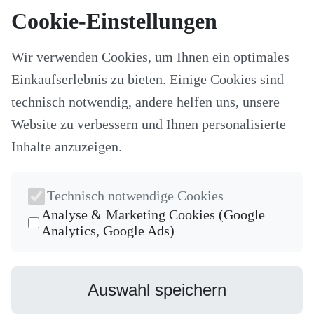
Kategorien
Cookie-Einstellungen
Alle Modelle
Stoffe & Schnitte
Wir verwenden Cookies, um Ihnen ein optimales
Nähzubehör
Ersatzteile
Einkaufserlebnis zu bieten. Einige Cookies sind
Stricken und Häkeln
Schneideplotter und Zubehör
technisch notwendig, andere helfen uns, unsere
Maschinenzubehör
Website zu verbessern und Ihnen personalisierte
Sticksoftware
Gutscheine
Inhalte anzuzeigen.
Unsere Hersteller
Nähkurse
Newsletter
Technisch notwendige Cookies
Die neuesten Produkte und die besten Angebote per E-Mail, damit
Analyse & Marketing Cookies (Google
Ihr nichts mehr verpasst.
Analytics, Google Ads)
Newsletter
Abonnieren
Auswahl speichern
Facebook
Instagram