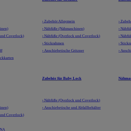
› Zubehör Allgemein
› Zubeh
inen)
› Nähfüße (Nähmaschinen)
› Nähfü
 und Coverlock)
› Nähfüße (Overlock und Coverlock)
› Nähfü
› Stickrahmen
› Stick
ff
› Anschiebetische Gritzner
› Ansch
ickkarten
Zubehör für Baby Lock
Nähmas
› Nähfüße (Overlock und Coverlock)
inen)
› Anschiebetische und Abfallbehälter
 und Coverlock)
LNA