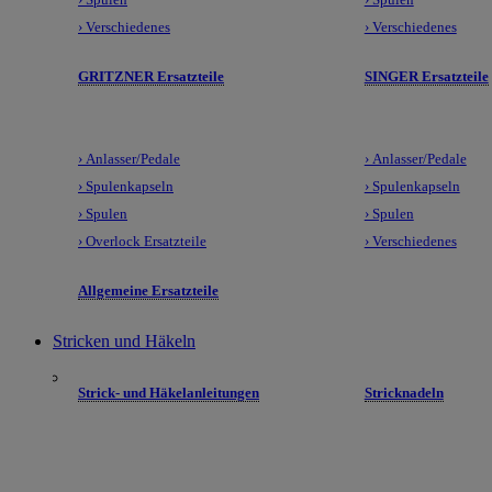
› Verschiedenes
› Verschiedenes
GRITZNER Ersatzteile
SINGER Ersatzteile
› Anlasser/Pedale
› Anlasser/Pedale
› Spulenkapseln
› Spulenkapseln
› Spulen
› Spulen
› Overlock Ersatzteile
› Verschiedenes
Allgemeine Ersatzteile
Stricken und Häkeln
Strick- und Häkelanleitungen
Stricknadeln