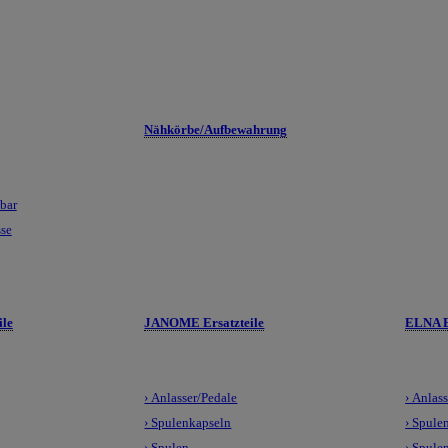
Nähkörbe/Aufbewahrung
lbar
sse
le
JANOME Ersatzteile
ELNA E
› Anlasser/Pedale
› Anlas
› Spulenkapseln
› Spule
› Spulen
› Spule