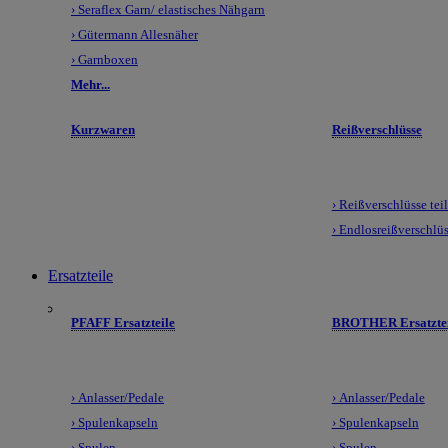
› Seraflex Garn/ elastisches Nähgarn
› Gütermann Allesnäher
› Garnboxen
Mehr...
Kurzwaren
Reißverschlüsse
› Reißverschlüsse tei
› Endlosreißverschlü
Ersatzteile
PFAFF Ersatzteile
BROTHER Ersatztei
› Anlasser/Pedale
› Anlasser/Pedale
› Spulenkapseln
› Spulenkapseln
› Spulen
› Spulen