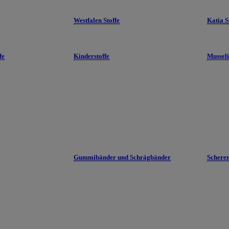
Westfalen Stoffe
Katia S
fe
Kinderstoffe
Mussel
Gummibänder und Schrägbänder
Schere