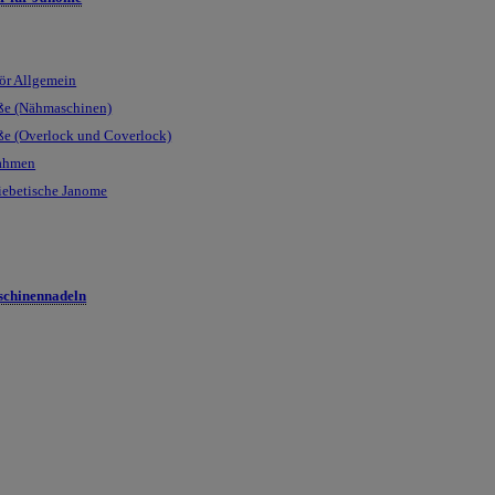
ör Allgemein
ße (Nähmaschinen)
ße (Overlock und Coverlock)
rahmen
iebetische Janome
chinennadeln