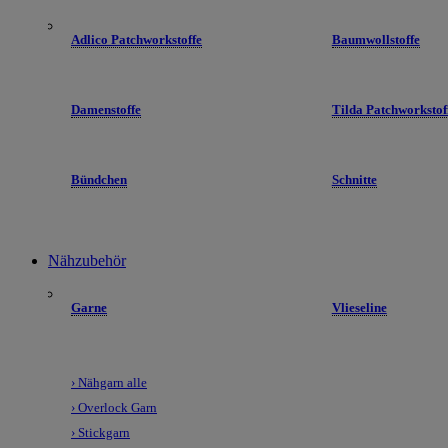
Adlico Patchworkstoffe
Baumwollstoffe
Damenstoffe
Tilda Patchworkstof
Bündchen
Schnitte
Nähzubehör
Garne
Vlieseline
› Nähgarn alle
› Overlock Garn
› Stickgarn