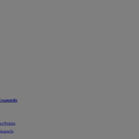
rsatzteile
ser/Pedale
nkapseln
n