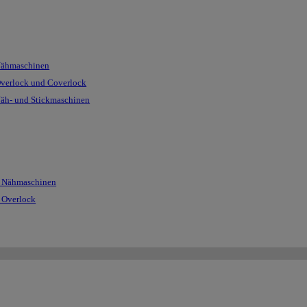
Nähmaschinen
Overlock und Coverlock
Näh- und Stickmaschinen
r Nähmaschinen
r Overlock