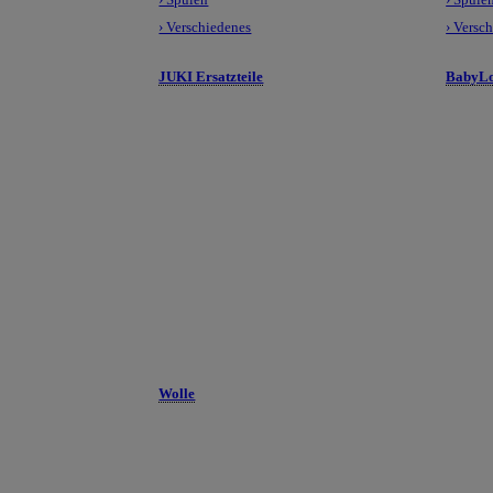
› Verschiedenes
› Versc
JUKI Ersatzteile
BabyLo
Wolle