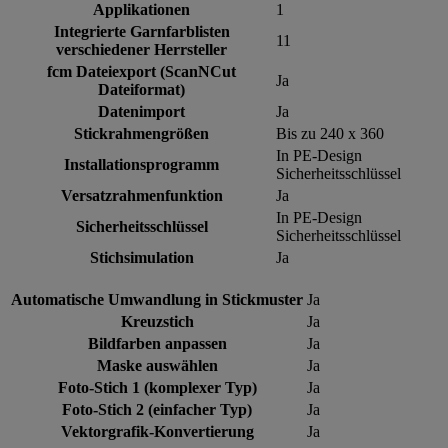
Applikationen
1
Integrierte Garnfarblisten
11
verschiedener Herrsteller
fcm Dateiexport (ScanNCut
Ja
Dateiformat)
Datenimport
Ja
Stickrahmengrößen
Bis zu 240 x 360
In PE-Design
Installationsprogramm
Sicherheitsschlüssel
Versatzrahmenfunktion
Ja
In PE-Design
Sicherheitsschlüssel
Sicherheitsschlüssel
Stichsimulation
Ja
Automatische Umwandlung in Stickmuster
Ja
Kreuzstich
Ja
Bildfarben anpassen
Ja
Maske auswählen
Ja
Foto-Stich 1 (komplexer Typ)
Ja
Foto-Stich 2 (einfacher Typ)
Ja
Vektorgrafik-Konvertierung
Ja