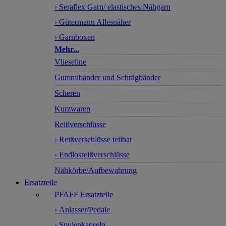
› Seraflex Garn/ elastisches Nähgarn
› Gütermann Allesnäher
› Garnboxen
Mehr...
Vlieseline
Gummibänder und Schrägbänder
Scheren
Kurzwaren
Reißverschlüsse
› Reißverschlüsse teilbar
› Endlosreißverschlüsse
Nähkörbe/Aufbewahrung
Ersatzteile
PFAFF Ersatzteile
› Anlasser/Pedale
› Spulenkapseln