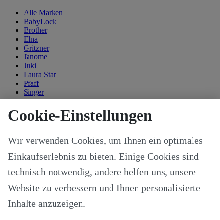
Alle Marken
BabyLock
Brother
Elna
Gritzner
Janome
Juki
Laura Star
Pfaff
Singer
Kategorien
Cookie-Einstellungen
Alle Modelle
Stoffe & Schnitte
Wir verwenden Cookies, um Ihnen ein optimales
Nähzubehör
Ersatzteile
Einkaufserlebnis zu bieten. Einige Cookies sind
Stricken und Häkeln
Schneideplotter und Zubehör
technisch notwendig, andere helfen uns, unsere
Maschinenzubehör
Website zu verbessern und Ihnen personalisierte
Sticksoftware
Gutscheine
Inhalte anzuzeigen.
Unsere Hersteller
Nähkurse