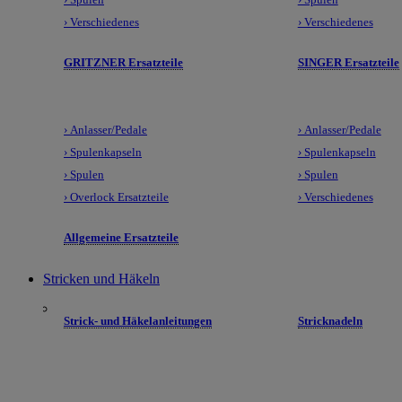
› Verschiedenes
› Verschiedenes
GRITZNER Ersatzteile
SINGER Ersatzteile
› Anlasser/Pedale
› Anlasser/Pedale
› Spulenkapseln
› Spulenkapseln
› Spulen
› Spulen
› Overlock Ersatzteile
› Verschiedenes
Allgemeine Ersatzteile
Stricken und Häkeln
Strick- und Häkelanleitungen
Stricknadeln