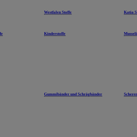
Westfalen Stoffe
Katia S
fe
Kinderstoffe
Mussel
Gummibänder und Schrägbänder
Schere