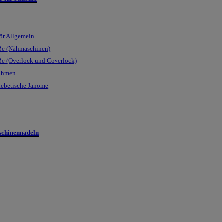
ör Allgemein
ße (Nähmaschinen)
ße (Overlock und Coverlock)
rahmen
iebetische Janome
chinennadeln