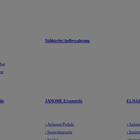
Nähkörbe/Aufbewahrung
lbar
sse
le
JANOME Ersatzteile
ELNA E
› Anlasser/Pedale
› Anlas
› Spulenkapseln
› Spule
› Spulen
› Spule