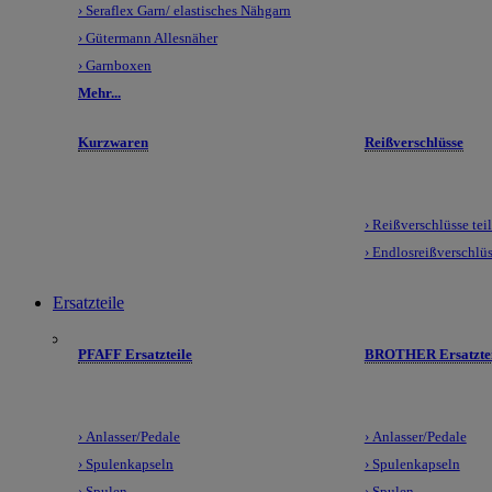
› Seraflex Garn/ elastisches Nähgarn
› Gütermann Allesnäher
› Garnboxen
Mehr...
Kurzwaren
Reißverschlüsse
› Reißverschlüsse tei
› Endlosreißverschlü
Ersatzteile
PFAFF Ersatzteile
BROTHER Ersatztei
› Anlasser/Pedale
› Anlasser/Pedale
› Spulenkapseln
› Spulenkapseln
› Spulen
› Spulen