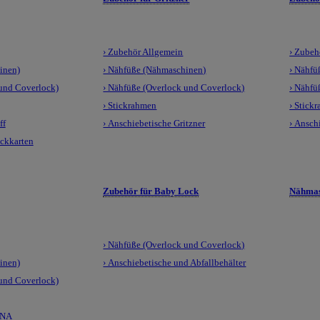
› Zubehör Allgemein
› Zubeh
inen)
› Nähfüße (Nähmaschinen)
› Nähfü
 und Coverlock)
› Nähfüße (Overlock und Coverlock)
› Nähfü
› Stickrahmen
› Stick
ff
› Anschiebetische Gritzner
› Ansch
ickkarten
Zubehör für Baby Lock
Nähmas
› Nähfüße (Overlock und Coverlock)
inen)
› Anschiebetische und Abfallbehälter
 und Coverlock)
LNA