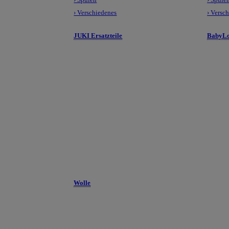
› Verschiedenes
› Versc
JUKI Ersatzteile
BabyLo
Wolle