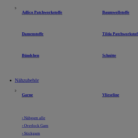
Adlico Patchworkstoffe
Baumwollstoffe
Damenstoffe
Tilda Patchworkstof
Bündchen
Schnitte
Nähzubehör
Garne
Vlieseline
› Nähgarn alle
› Overlock Garn
› Stickgarn