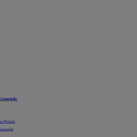
rsatzteile
ser/Pedale
nkapseln
n