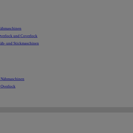
Nähmaschinen
Overlock und Coverlock
Näh- und Stickmaschinen
r Nähmaschinen
r Overlock