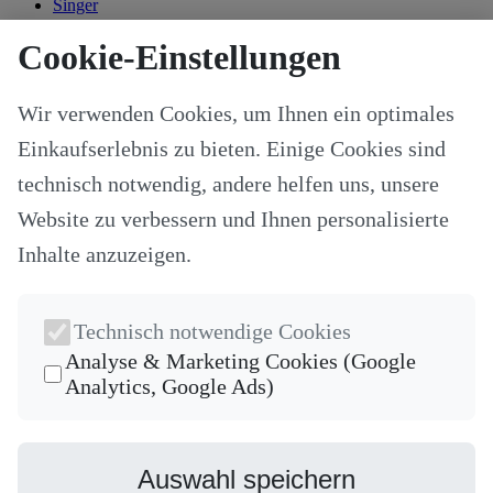
Singer
Kategorien
Cookie-Einstellungen
Alle Modelle
Stoffe & Schnitte
Wir verwenden Cookies, um Ihnen ein optimales
Nähzubehör
Ersatzteile
Einkaufserlebnis zu bieten. Einige Cookies sind
Stricken und Häkeln
Schneideplotter und Zubehör
technisch notwendig, andere helfen uns, unsere
Maschinenzubehör
Website zu verbessern und Ihnen personalisierte
Sticksoftware
Gutscheine
Inhalte anzuzeigen.
Unsere Hersteller
Nähkurse
Newsletter
Technisch notwendige Cookies
Die neuesten Produkte und die besten Angebote per E-Mail, damit
Analyse & Marketing Cookies (Google
Ihr nichts mehr verpasst.
Analytics, Google Ads)
Newsletter
Abonnieren
Auswahl speichern