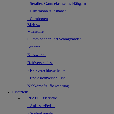
› Seraflex Garn/ elastisches Nähgarn
› Gütermann Allesnäher
› Garnboxen
Mehr...
Vlieseline
Gummibänder und Schrägbänder
Scheren
Kurzwaren
Reißverschlüsse
› Reißverschlüsse teilbar
› Endlosreißverschlüsse
Nähkörbe/Aufbewahrung
Ersatzteile
PFAFF Ersatzteile
› Anlasser/Pedale
› Spulenkapseln