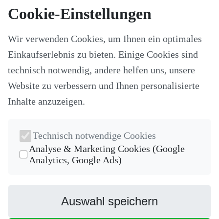
Kategorien
Cookie-Einstellungen
Alle Modelle
Stoffe & Schnitte
Wir verwenden Cookies, um Ihnen ein optimales
Nähzubehör
Ersatzteile
Einkaufserlebnis zu bieten. Einige Cookies sind
Stricken und Häkeln
Schneideplotter und Zubehör
technisch notwendig, andere helfen uns, unsere
Maschinenzubehör
Website zu verbessern und Ihnen personalisierte
Sticksoftware
Gutscheine
Inhalte anzuzeigen.
Unsere Hersteller
Nähkurse
Newsletter
Technisch notwendige Cookies
Die neuesten Produkte und die besten Angebote per E-Mail, damit
Analyse & Marketing Cookies (Google
Ihr nichts mehr verpasst.
Analytics, Google Ads)
Newsletter
Abonnieren
Auswahl speichern
Facebook
Instagram