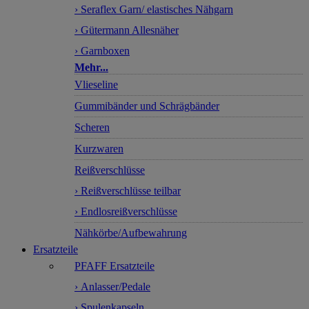
› Seraflex Garn/ elastisches Nähgarn
› Gütermann Allesnäher
› Garnboxen
Mehr...
Vlieseline
Gummibänder und Schrägbänder
Scheren
Kurzwaren
Reißverschlüsse
› Reißverschlüsse teilbar
› Endlosreißverschlüsse
Nähkörbe/Aufbewahrung
Ersatzteile
PFAFF Ersatzteile
› Anlasser/Pedale
› Spulenkapseln