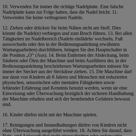
10. Verwenden Sie immer die richtige Nadelplatte. Eine falsche
Nadelplatte kann zur Folge haben, dass die Nadel bricht. 11.
Verwenden Sie keine verbogenen Nadeln.
12. Ziehen oder drücken Sie beim Nähen nicht am Stoff. Dies
könnte die Nadel(n) verbiegen und zum Bruch führen. 13. Bei allen
Tätigkeiten im Nadelbereich (Nadeln einfädeln/ wechseln, Fuß
auswechseln oder den in der
Bedienungsanleitung
erwähnten
Wartungsarbeiten) durchführen,
bringen Sie den Hauptschalter in
die Position „O“ (Aus). 14. Beim Entfernen der Abdeckung, beim
Säubern oder Ölen der Maschine und beim Ausführen der, in der
Bedienungsanleitung beschriebenen Wartungsarbeiten müssen Sie
immer der Stecker aus der Steckdose ziehen.
15. Die Maschine darf
nur dann von Kindern ab 8 Jahren und Menschen mit reduzierten
physischen, sensorischen oder mentalen Fähigkeiten sowie
fehlender Erfahrung und Kenntnis benutzt werden, wenn sie eine
Einweisung oder Überwachung bezüglich der sicheren Handhabung
der Maschine erhalten und sich der bestehenden Gefahren bewusst
sind.
16. Kinder dürfen nicht mit der Maschine spielen.
17. Reinigungen und Instandhaltungen dürfen von Kindern nicht
ohne Überwachung ausgeführt werden. 18. Achten Sie darauf, dass
Netz- und Anlasserkabel nicht eingeschnitten oder anderweitig