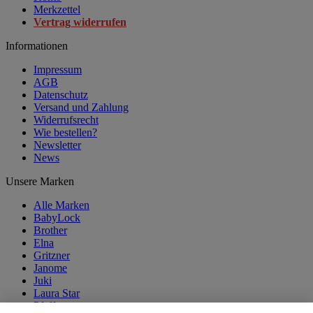
Merkzettel
Vertrag widerrufen
Informationen
Impressum
AGB
Datenschutz
Versand und Zahlung
Widerrufsrecht
Wie bestellen?
Newsletter
News
Unsere Marken
Alle Marken
BabyLock
Brother
Elna
Gritzner
Janome
Juki
Laura Star
Pfaff