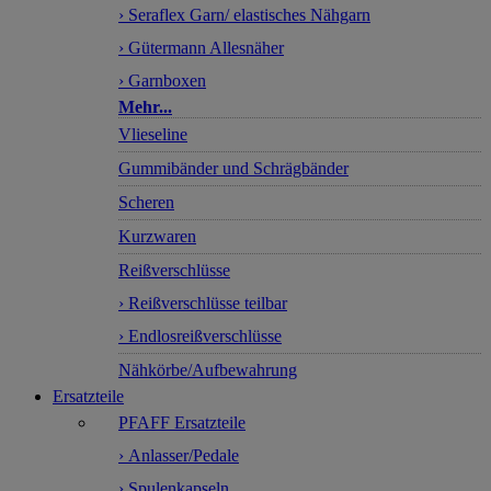
› Seraflex Garn/ elastisches Nähgarn
› Gütermann Allesnäher
› Garnboxen
Mehr...
Vlieseline
Gummibänder und Schrägbänder
Scheren
Kurzwaren
Reißverschlüsse
› Reißverschlüsse teilbar
› Endlosreißverschlüsse
Nähkörbe/Aufbewahrung
Ersatzteile
PFAFF Ersatzteile
› Anlasser/Pedale
› Spulenkapseln