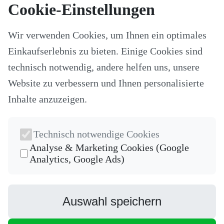
Singer
Cookie-Einstellungen
Kategorien
Wir verwenden Cookies, um Ihnen ein optimales
Alle Modelle
Stoffe & Schnitte
Einkaufserlebnis zu bieten. Einige Cookies sind
Nähzubehör
Ersatzteile
technisch notwendig, andere helfen uns, unsere
Stricken und Häkeln
Website zu verbessern und Ihnen personalisierte
Schneideplotter und Zubehör
Maschinenzubehör
Inhalte anzuzeigen.
Sticksoftware
Gutscheine
Unsere Hersteller
Nähkurse
Technisch notwendige Cookies
Newsletter
Analyse & Marketing Cookies (Google
Analytics, Google Ads)
Die neuesten Produkte und die besten Angebote per E-Mail, damit
Ihr nichts mehr verpasst.
Newsletter
Auswahl speichern
Abonnieren