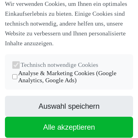
Wir verwenden Cookies, um Ihnen ein optimales
Alle Modelle
Stoffe & Schnitte
Einkaufserlebnis zu bieten. Einige Cookies sind
Nähzubehör
Ersatzteile
technisch notwendig, andere helfen uns, unsere
Stricken und Häkeln
Website zu verbessern und Ihnen personalisierte
Schneideplotter und Zubehör
Maschinenzubehör
Inhalte anzuzeigen.
Sticksoftware
Gutscheine
Unsere Hersteller
Nähkurse
Technisch notwendige Cookies
Newsletter
Analyse & Marketing Cookies (Google
Analytics, Google Ads)
Die neuesten Produkte und die besten Angebote per E-Mail, damit
Ihr nichts mehr verpasst.
Newsletter
Auswahl speichern
Abonnieren
Facebook
Alle akzeptieren
Instagram
* inkl. MwSt., zzgl.
Versandkosten