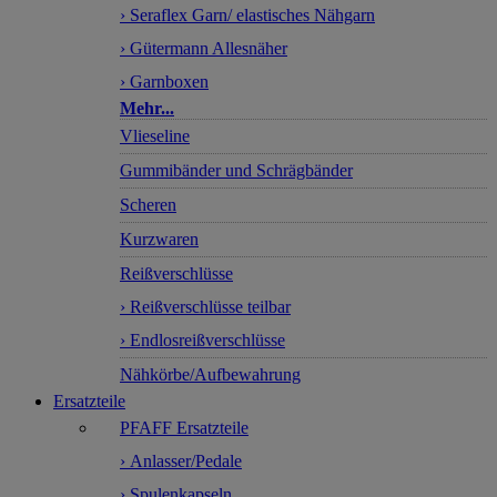
› Seraflex Garn/ elastisches Nähgarn
› Gütermann Allesnäher
› Garnboxen
Mehr...
Vlieseline
Gummibänder und Schrägbänder
Scheren
Kurzwaren
Reißverschlüsse
› Reißverschlüsse teilbar
› Endlosreißverschlüsse
Nähkörbe/Aufbewahrung
Ersatzteile
PFAFF Ersatzteile
› Anlasser/Pedale
› Spulenkapseln