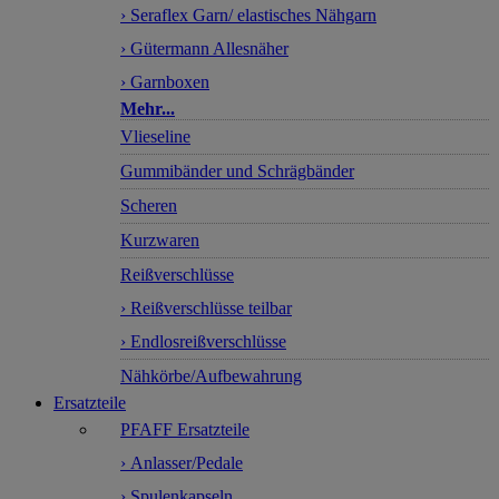
› Seraflex Garn/ elastisches Nähgarn
› Gütermann Allesnäher
› Garnboxen
Mehr...
Vlieseline
Gummibänder und Schrägbänder
Scheren
Kurzwaren
Reißverschlüsse
› Reißverschlüsse teilbar
› Endlosreißverschlüsse
Nähkörbe/Aufbewahrung
Ersatzteile
PFAFF Ersatzteile
› Anlasser/Pedale
› Spulenkapseln