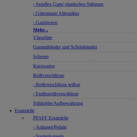
› Seraflex Garn/ elastisches Nähgarn
› Gütermann Allesnäher
› Garnboxen
Mehr...
Vlieseline
Gummibänder und Schrägbänder
Scheren
Kurzwaren
Reißverschlüsse
› Reißverschlüsse teilbar
› Endlosreißverschlüsse
Nähkörbe/Aufbewahrung
Ersatzteile
PFAFF Ersatzteile
› Anlasser/Pedale
› Spulenkapseln