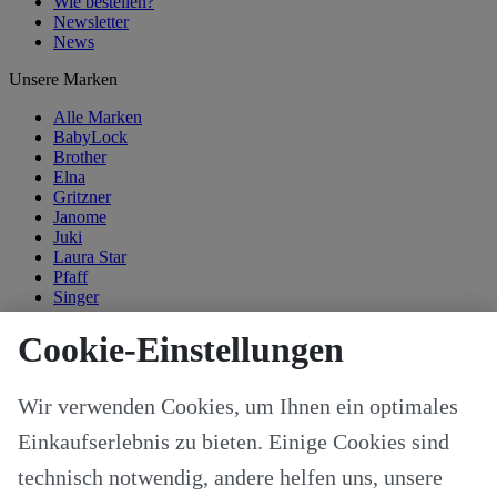
Wie bestellen?
Newsletter
News
Unsere Marken
Alle Marken
BabyLock
Brother
Elna
Gritzner
Janome
Juki
Laura Star
Pfaff
Singer
Kategorien
Cookie-Einstellungen
Alle Modelle
Stoffe & Schnitte
Wir verwenden Cookies, um Ihnen ein optimales
Nähzubehör
Ersatzteile
Einkaufserlebnis zu bieten. Einige Cookies sind
Stricken und Häkeln
Schneideplotter und Zubehör
technisch notwendig, andere helfen uns, unsere
Maschinenzubehör